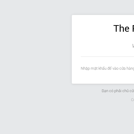
The 
V
Nhập mật khẩu để vào cửa hàng
Bạn có phải chủ c
C